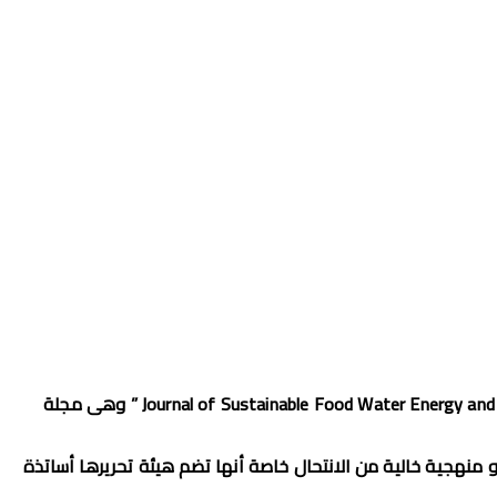
يعلن الأستاذ الدكتور صدقي حامد عميد الكلية و رئيس تحرير المجلة عن إنطلاق الإصدار الثاني من المجلة العلمية البيئية ” Journal of Sustainable Food Water Energy and Environment ” وهى مجلة
بحثية أصلية و منهجية خالية من الانتحال خاصة أنها تضم هيئة تحريرها أساتذة