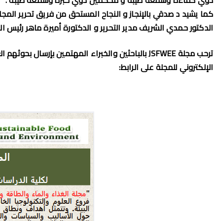
ذوي كفاءة وسمعةً طيبة و مُحكّمين ذوي خبرة وسمعةً طيبة .
كما يشيد د صدقي بالإنجاز و النجاح المستحق من فريق تحرير المج
الدكتور حمدي الشريف مدير التحرير و الدكتورة أميرة ماهر رئيس ا
ترحب مجلة JSFWEE بالباحثين والخبراء المهتمين بإر
الإلكتروني للمجلة على الرابط: