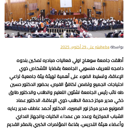
بواسطة
heba
نشر على
29 أكتوبر، 2025
أطلقت جامعة سوهاج اولي فعاليات مبادره تمكين بندوه
دامجه لتعريف منسوبي الجامعة بقضايا الأشخاص ذوي
الإعاقة، وتسليط الضوء على أهمية تهيئة بيئة جامعية تراعي
احتياجات الجميع وتضمن تكافؤ الفرص، بحضور الدكتور حسين
طه نائب رئيس الجامعة لشئون التعليم والطلاب والدكتور طارق
ذكي مدير مركز خدمة الطلاب ذوي الإعاقة، الدكتور عماد
الصونيع مدير مركز نور البصيره، الدكتور أحمد عاطف مدير رعايه
الشباب المركزية وعدد من عمداء الكليات والجهاز الاداري
وأعضاء هيئة التدريس، بقاعة المؤتمرات الكبري بالمقر القديم