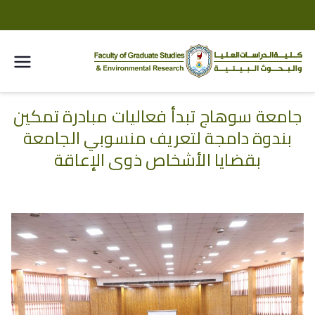
كلية
الدراسا
جامعة سوهاج تبدأ فعاليات مبادرة تمكين
خطى
بندوة دامجة لتعريف منسوبي الجامعة
لى
ت
لمحتوى
بقضايا الأشخاص ذوي الإعاقة
العليا
والبحو
ث
البيئية