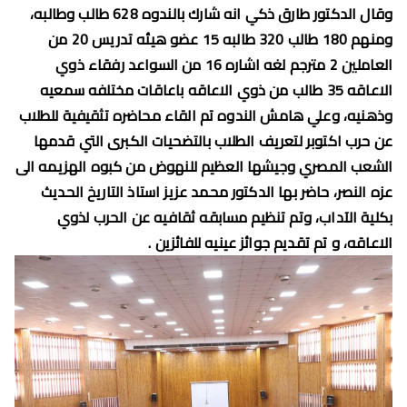
وقال الدكتور طارق ذكي انه شارك بالندوه 628 طالب وطالبه،
ومنهم 180 طالب 320 طالبه 15 عضو هيئه تدريس 20 من
العاملين 2 مترجم لغه اشاره 16 من السواعد رفقاء ذوي
الاعاقه 35 طالب من ذوي الاعاقه باعاقات مختلفه سمعيه
وذهنيه، وعلي هامش الندوه تم القاء محاضره تثقيفية للطلاب
عن حرب اكتوبر لتعريف الطلاب بالتضحيات الكبرى التي قدمها
الشعب المصري وجيشها العظيم للنهوض من كبوه الهزيمه الى
عزه النصر، حاضر بها الدكتور محمد عزيز استاذ التاريخ الحديث
بكلية الآداب، وتم تنظيم مسابقه ثقافيه عن الحرب لذوي
الاعاقه، و تم تقديم جوائز عينيه للفائزين .