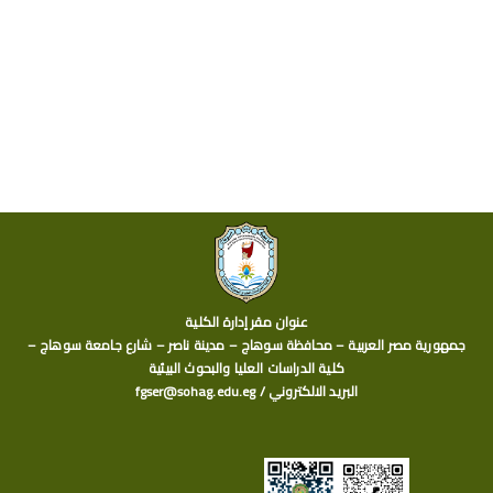
عنوان مقر إدارة الكلية
جمهورية مصر العربية – محافظة سوهاج – مدينة ناصر – شارع جامعة سوهاج –
كلية الدراسات العليا والبحوث البيئية
البريد الالكتروني / fgser@sohag.edu.eg