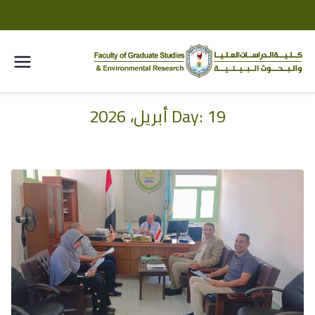
كلية
الدراسا
19 أبريل، 2026
Day:
خطى
لى
ت
لمحتوى
العليا
والبحو
ث
البيئية