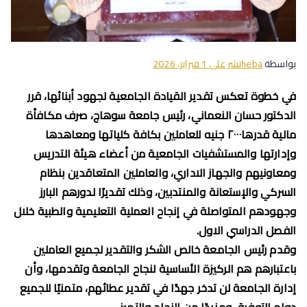
بواسطة
heba
نشر على
1 فبراير، 2026
في خطوة تعكس تقدير القيادة الجامعية لجهود أبنائها، قرر
الدكتور حسان النعماني، رئيس جامعة سوهاج، صرف مكافأة
مالية قدرها٢٠٠٠ جنيه للعاملين بكافة كلياتها ومعاهدها
وإدارتها والمستشفيات الجامعية من أعضاء هيئة التدريس
ومعاونيهم والجهاز الاداري، والعاملين المتعاقدين بنظام
السركي والإستعانة والمنتدبين، وذلك تقديرًا لدورهم البارز
وجهودهم المتواصلة في إنجاح العملية التعليمية والطبية خلال
الفصل الدراسي الاول.
وقدم رئيس الجامعة خالص الشكر والتقدير لجميع العاملين
باعتبارهم هم الركيزة الأساسية لنجاح الجامعة وتقدمها، وأن
إدارة الجامعة لن تدخر جهدًا في تقدير عطائهم، متمنيًا للجميع
دوام التوفيق ومزيدًا من النجاح والتميز.