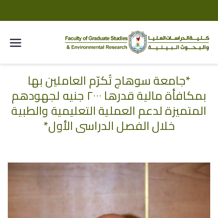
كلية
الدراسا
*جامعة سوهاج تُكرّم العاملين بها
خطى
بمكافأة مالية قدرها ٢٠٠٠ جنيه لجهودهم
لى
ت
لمحتوى
المتميزة لدعم العملية التعليمية والطبية
العليا
خلال الفصل الدراسي الأول*
والبحو
ث
البيئية