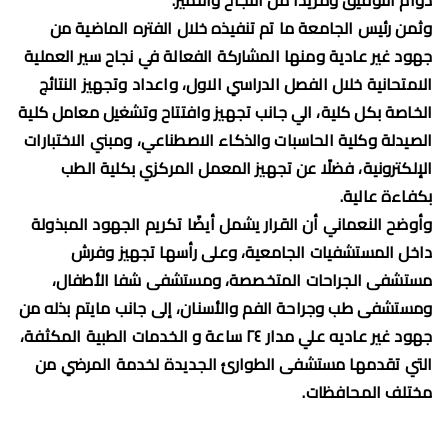
وثمن رئيس الجامعة ما تم تنفيذه خلال الفتره الماضية من
جهود غير عادية ومنها المشاركة الفعالة في نجاح سير العملية
الامتحانية خلال الفصل الدراسي الاول، واعداد وتجهيز النتائج
الخاصة بكل كلية، الي جانب تجهيز وافتتاح وتشغيل معامل كلية
الصيدلة وكلية الحاسبات والذكاء الاصطناعي، ومبني الاختبارات
الإلكترونية، فضلًا عن تجهيز المعمل المركزي بكلية الطب
بكفاءة عالية.
وأوضح النعماني أن القرار يشمل أيضًا تكريم الجهود المبذولة
داخل المستشفيات الجامعية، وعلى رأسها تجهيز وفرش
مستشفى الجراحات المتخصصة، ومستشفى شفا الأطفال،
ومستشفى طب وجراحة الفم والأسنان، إلى جانب مايتم بذله من
جهود غير عاديه علي مدار ٢٤ ساعة و الخدمات الطبية المكثفة،
التي تقدمها مستشفى الطوارئ الجديدة لخدمة المرضي من
مختلف المحافظات.