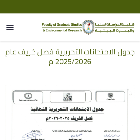
كلية
الدراسا
جدول الامتحانات التحريرية فصل خريف عام
خطى
2025/2026 م
لى
ت
لمحتوى
العليا
والبحو
ث
البيئية