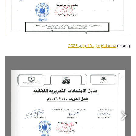
بواسطة
heba
نشر على
18 يناير، 2026