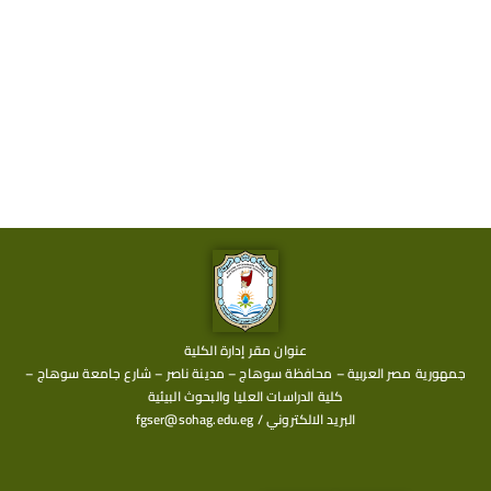
عنوان مقر إدارة الكلية
جمهورية مصر العربية – محافظة سوهاج – مدينة ناصر – شارع جامعة سوهاج –
كلية الدراسات العليا والبحوث البيئية
البريد الالكتروني / fgser@sohag.edu.eg