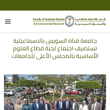
كلية
الدراسا
جامعة قناة السويس بالاسماعيلية
خطى
تستضيف اجتماع لجنة قطاع العلوم
لى
ت
لمحتوى
الأساسية بالمجلس الأعلى للجامعات
العليا
والبحو
ث
البيئية